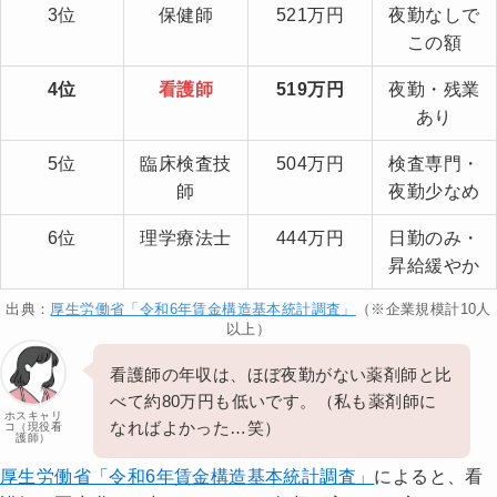
3位
保健師
521万円
夜勤なしで
この額
4位
看護師
519万円
夜勤・残業
あり
5位
臨床検査技
504万円
検査専門・
師
夜勤少なめ
6位
理学療法士
444万円
日勤のみ・
昇給緩やか
出典：
厚生労働省「令和6年賃金構造基本統計調査」
（※企業規模計10人
以上）
看護師の年収は、ほぼ夜勤がない薬剤師と比
べて約80万円も低いです。（私も薬剤師に
ホスキャリ
なればよかった…笑）
コ（現役看
護師）
厚生労働省「令和6年賃金構造基本統計調査」
によると、看