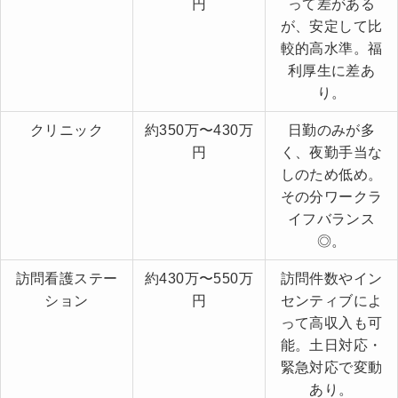
円
って差がある
が、安定して比
較的高水準。福
利厚生に差あ
り。
クリニック
約350万〜430万
日勤のみが多
円
く、夜勤手当な
しのため低め。
その分ワークラ
イフバランス
◎。
訪問看護ステー
約430万〜550万
訪問件数やイン
ション
円
センティブによ
って高収入も可
能。土日対応・
緊急対応で変動
あり。