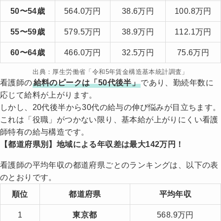
50〜54歳
564.0万円
38.6万円
100.8万円
55〜59歳
579.5万円
38.9万円
112.1万円
60〜64歳
466.0万円
32.5万円
75.6万円
出典：厚生労働省「令和5年賃金構造基本統計調査」
看護師の
給料のピークは「50代後半」
であり、勤続年数に
応じて給料が上がります。
しかし、20代後半から30代の給与の伸び悩みが目立ちます。
これは「役職」がつかない限り、基本給が上がりにくい看護
師特有の給与構造です。
【都道府県別】地域による年収差は最大142万円！
看護師の平均年収の都道府県ごとのランキングは、以下の表
のとおりです。
順位
都道府県
平均年収
1
東京都
568.9万円