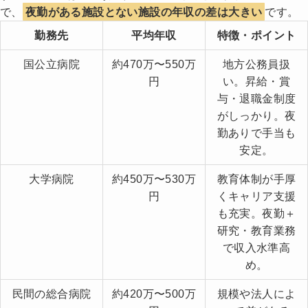
で、
夜勤がある施設とない施設の年収の差は大きい
です。
勤務先
平均年収
特徴・ポイント
国公立病院
約470万〜550万
地方公務員扱
円
い。昇給・賞
与・退職金制度
がしっかり。夜
勤ありで手当も
安定。
大学病院
約450万〜530万
教育体制が手厚
円
くキャリア支援
も充実。夜勤＋
研究・教育業務
で収入水準高
め。
民間の総合病院
約420万〜500万
規模や法人によ