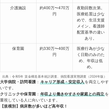
介護施設
約400万〜470万
夜勤回数次第。
円
医療処置は少な
めで、生活支援
メイン。看護師
配置基準の違い
あり。
保育園
約330万〜400万
医療行為が少な
円
く日勤のみのた
め、年収は低
め。
出典：令和5年 賃金構造基本統計調査、病院看護実態調査（2024年版）
大学病院・訪問看護
：
キャリア形成・安定収入
を両立しやす
いです。
クリニックや保育園
：
年収より働きやすさや家庭との両立
を
重視している人に向いています。
【規模別】病床数が多いほど高年収！