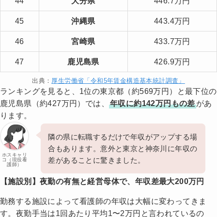
44
大分県
446.7万円
45
沖縄県
443.4万円
46
宮崎県
433.7万円
47
鹿児島県
426.9万円
出典：
厚生労働省「令和5年賃金構造基本統計調査」
ランキングを見ると、1位の東京都（約569万円）と最下位の
鹿児島県（約427万円）では、
年収に約142万円もの差
があ
ります。
隣の県に転職するだけで年収がアップする場
合もあります。意外と東京と神奈川に年収の
ホスキャリ
差があることに驚きました。
コ（現役看
護師）
【施設別】夜勤の有無と経営母体で、年収差最大200万円
勤務する施設によって看護師の年収は大幅に変わってきま
す。夜勤手当は1回あたり平均1〜2万円と言われているの