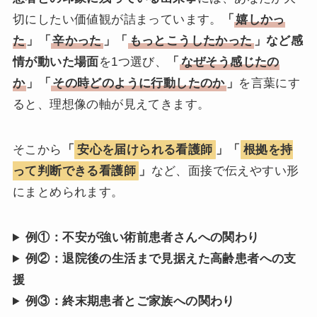
切にしたい価値観が詰まっています。
「
嬉しかっ
た
」「
辛かった
」「
もっとこうしたかった
」など感
情が動いた場面
を1つ選び、
「
なぜそう感じたの
か
」「
その時どのように行動したのか
」
を言葉にす
ると、理想像の軸が見えてきます。
そこから
「
安心を届けられる看護師
」「
根拠を持
って判断できる看護師
」
など、面接で伝えやすい形
にまとめられます。
例①：不安が強い術前患者さんへの関わり
例②：退院後の生活まで見据えた高齢患者への支
援
例③：終末期患者とご家族への関わり