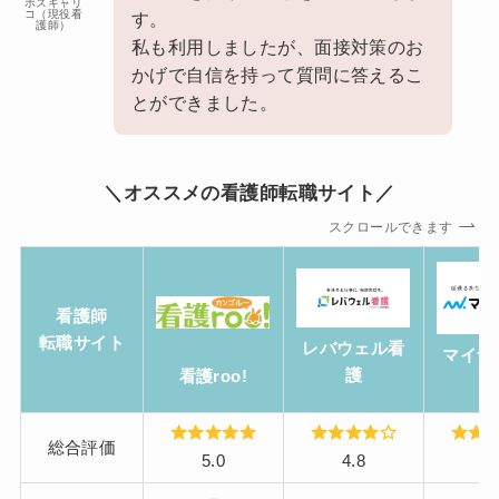
ホスキャリ
コ（現役看
す。
護師）
私も利用しましたが、面接対策のお
かげで自信を持って質問に答えるこ
とができました。
＼オススメの看護師転職サイト／
スクロールできます
看護師
転職サイト
レバウェル看
マイナ
護
看護roo!
総合評価
5.0
4.8
4.