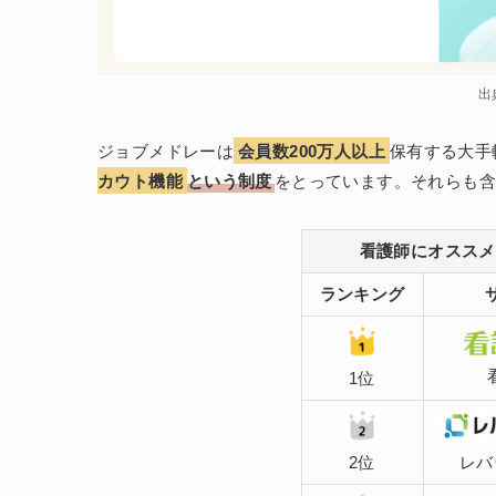
出
ジョブメドレーは
会員数200万人以上
保有する大手
カウト機能
という制度
をとっています。それらも含
看護師にオススメ
ランキング
1位
2位
レバ