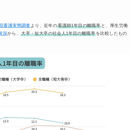
病院看護実態調査
より、近年の
看護師1年目の離職率
と、厚生労働
状況
から、
大卒・短大卒の社会人1年目の離職率
を比較したもの