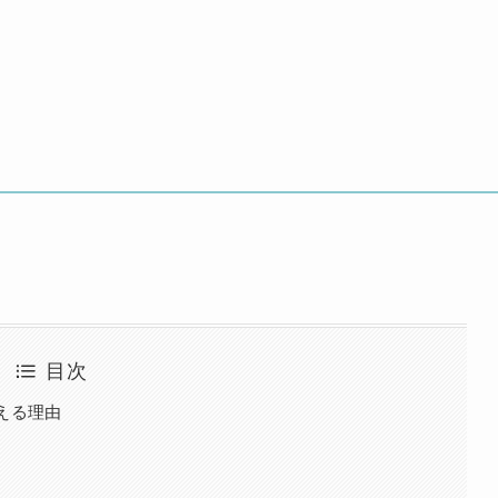
目次
える理由