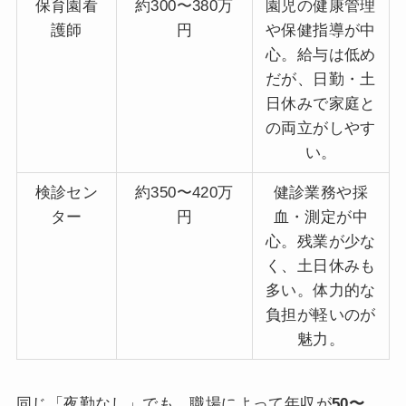
保育園看
約300〜380万
園児の健康管理
護師
円
や保健指導が中
心。給与は低め
だが、日勤・土
日休みで家庭と
の両立がしやす
い。
検診セン
約350〜420万
健診業務や採
ター
円
血・測定が中
心。残業が少な
く、土日休みも
多い。体力的な
負担が軽いのが
魅力。
同じ「夜勤なし」でも、職場によって年収が
50〜