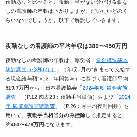
夜勤ありと比べると、夜勤手当がない分だけ夜勤な
しの看護師の年収は下がりますが、だいたいどのく
らいなのでしょうか。以下で解説していきます。
夜勤なしの看護師の平均年収は380〜450万円
夜勤なしの看護師の年収は、厚労省「
賃金構造基本
統計調査（令和6年）
」（年収=月の“きまって支給す
る現金給与額”×12＋年間賞与）に基づく看護師平均
519.7万円
から、日本看護協会「
2024年度 賃金実態
調査
」（P.12 図表23：夜勤手当単価）および「
2024
年 病院看護実態調査
」（P.26：月平均夜勤回数）を
用いて、
夜勤手当相当分のみ控除
して推定すると、
約
450〜479万円
になります。