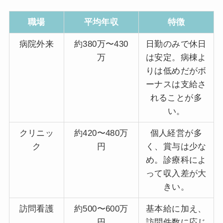
職場
平均年収
特徴
病院外来
約380万〜430
日勤のみで休日
万
は安定。病棟よ
りは低めだがボ
ーナスは支給さ
れることが多
い。
クリニッ
約420〜480万
個人経営が多
ク
円
く、賞与は少な
め。診療科によ
って収入差が大
きい。
訪問看護
約500〜600万
基本給に加え、
円
訪問件数に応じ