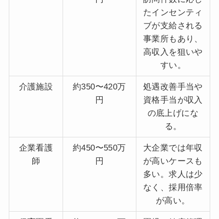
たインセンティ
ブが支給される
事業所もあり、
高収入を狙いや
すい。
介護施設
約350〜420万
処遇改善手当や
円
資格手当が収入
の底上げにな
る。
企業看護
約450〜550万
大企業では年収
師
円
が高いケースも
多い。求人は少
なく、採用倍率
が高い。