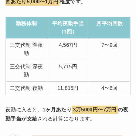
回あたり5,000〜1万円
程度
です。
勤務体制
平均夜勤手当
月平均回数
（1回）
三交代制 準夜
4,567円
7〜9回
勤
三交代制 深夜
5,715円
勤
二交代制 夜勤
11,815円
4〜6回
夜勤に入ると、
1ヶ月あたり
3万5000円〜7万円
の夜
勤手当が支給
される計算になります。