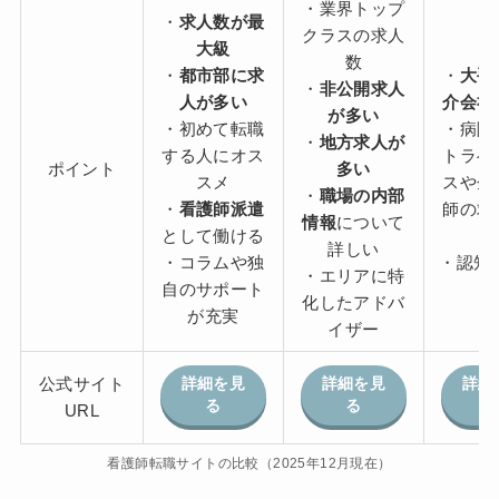
・業界トップ
・
求人数が最
クラスの求人
大級
数
・
都市部に求
・
大手
・
非公開求人
人が多い
介会社
が多い
・初めて転職
・病院
・
地方求人が
する人にオス
トラベ
ポイント
多い
スメ
スや企
・
職場の内部
・
看護師派遣
師の求
情報
について
として働ける
詳しい
・コラムや独
・認知度
・エリアに特
自のサポート
化したアドバ
が充実
イザー
公式サイト
詳細を見
詳細を見
詳細
る
る
URL
看護師転職サイトの比較（2025年12月現在）