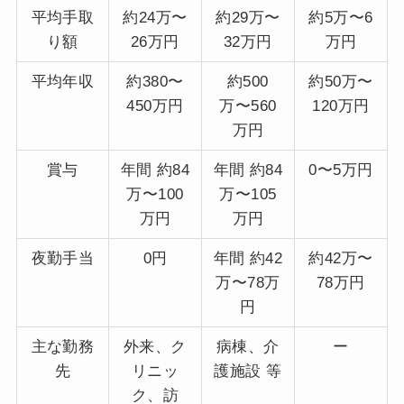
平均手取
約24万〜
約29万〜
約5万〜6
り額
26万円
32万円
万円
平均年収
約380〜
約500
約50万〜
450万円
万〜560
120万円
万円
賞与
年間 約84
年間 約84
0〜5万円
万〜100
万〜105
万円
万円
夜勤手当
0円
年間 約42
約42万〜
万〜78万
78万円
円
主な勤務
外来、ク
病棟、介
ー
先
リニッ
護施設 等
ク、訪