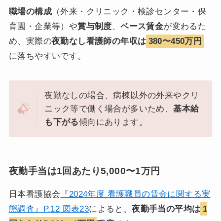
職場の構成
（外来・クリニック・検診センター・保
育園・企業等）や
賞与制度
、
ベース賃金
が変わるた
め、実際の
夜勤なし看護師の年収は
380〜450万円
に落ちやすいです。
夜勤なしの場合、病棟以外の外来やクリ
ニック等で働く場合が多いため、
基本給
も下がる
傾向にあります。
夜勤手当は1回あたり5,000〜1万円
日本看護協会
『2024年度 看護職員の賃金に関する実
態調査』P.12 図表23
によると、
夜勤手当の平均は
1