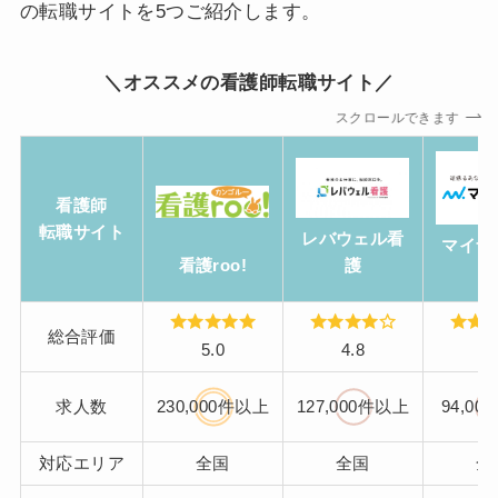
の転職サイトを5つご紹介します。
＼オススメの看護師転職サイト／
スクロールできます
看護師
転職サイト
レバウェル看
マイナ
護
看護roo!
総合評価
5.0
4.8
4.
求人数
230,000件以上
127,000件以上
94,0
対応エリア
全国
全国
全