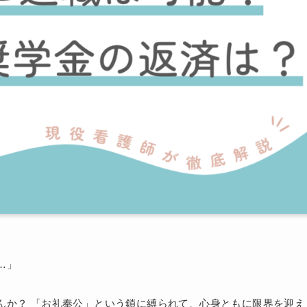
…」
んか？ 「お礼奉公」という鎖に縛られて、心身ともに限界を迎え