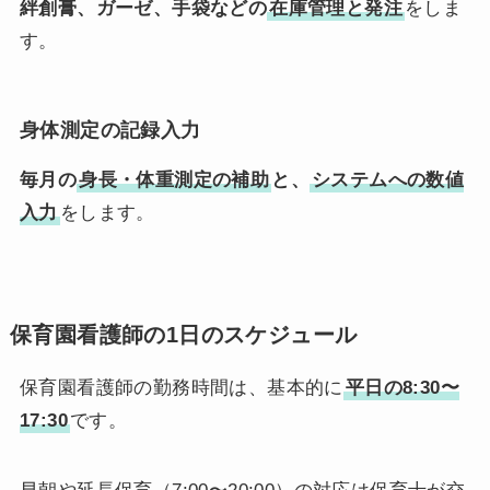
絆創膏、ガーゼ、手袋などの
在庫管理と発注
をしま
す。
身体測定の記録入力
毎月の
身長・体重測定の補助
と、
システムへの数値
入力
をします。
保育園看護師の1日のスケジュール
保育園看護師の勤務時間は、基本的に
平日の8:30〜
17:30
です。