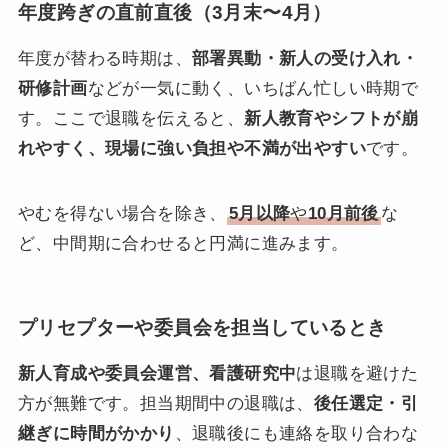
年度跨ぎの直前直後（3月末〜4月）
年度が替わる時期は、
部署異動・新人の受け入れ・
研修計画
などが一気に動く、いちばん忙しい時期で
す。ここで退職を伝えると、
新人教育やシフトが崩
れやすく、現場に強い負担や不満が出やすい
です。
やむを得ない場合を除き、
5月以降
や
10月前後
な
ど、中間期に合わせると円満に進みます。
プリセプターや委員会を担当しているとき
新人育成や委員会運営、看護研究中
は退職を避けた
方が無難です。担当期間中の退職は、
後任選定・引
継ぎに時間がかかり
、退職後にも連絡を取り合わな