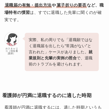
退職届の有無・提出方法
や
菓子折りの要否
など、職
場特有の慣習
は、すでに退職した先輩に聞くのが確
実です。
実際、私の周りでも「退職願ではな
く退職届を出したら“常識がない”と
ホスキャリ
コ（現役看
言われた」ケースがありました。
就
護師）
業規則と先輩の実例の照合
で、退職
前のトラブルを避けられます。
看護師が円満に退職するのに適した時期
看護師が円満に退職するには、適した時期というも