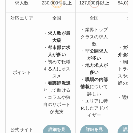
求人数
230,000件以上
127,000件以上
94,0
対応エリア
全国
全国
全
・業界トップ
・
求人数が最
クラスの求人
大級
数
・
都市部に求
・
大手
・
非公開求人
人が多い
介会社
が多い
・初めて転職
・病院
・
地方求人が
する人にオス
トラベ
ポイント
多い
スメ
スや企
・
職場の内部
・
看護師派遣
師の求
情報
について
として働ける
詳しい
・コラムや独
・認知度
・エリアに特
自のサポート
化したアドバ
が充実
イザー
公式サイト
詳細を見
詳細を見
詳細