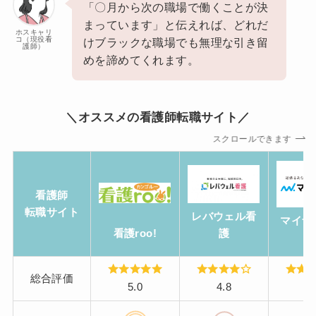
「〇月から次の職場で働くことが決
まっています」と伝えれば、どれだ
ホスキャリ
コ（現役看
けブラックな職場でも無理な引き留
護師）
めを諦めてくれます。
＼オススメの看護師転職サイト／
スクロールできます
看護師
転職サイト
レバウェル看
マイナ
護
看護roo!
総合評価
5.0
4.8
4.