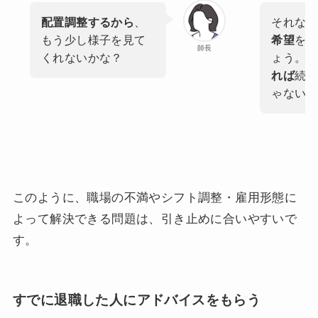
配置調整するから
、
それなら
もう少し様子を見て
希望
を出
師長
くれないかな？
ょう。
チ
れば
続け
ゃないか
このように、職場の不満やシフト調整・雇用形態に
よって解決できる問題は、引き止めに合いやすいで
す。
すでに退職した人にアドバイスをもらう