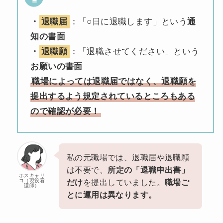
・
退職届
：「○日に退職します」という
通
知の書面
・
退職願
：「退職させてください」という
お願いの書面
職場によっては退職届ではなく、退職願を
提出するよう規定されているところもある
ので確認が必要！
私の元職場では、退職届や退職願
は不要で、
所定の「退職申出書」
ホスキャリ
コ（現役看
だけ
を提出していました。
職場ご
護師）
とに運用は異なります。