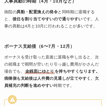
人事異動の時期（4月・10月など）
病院の
異動・配置換えの発令
と同時期に退職する
と、
後任を割り当てやすいので通りやすい
です。人
事の異動は4月と10月に行われることが多いです。
ボーナス支給後（6〜7月・12月）
ボーナスを受け取った直後に退職を申し出ると、次
の就職まで期間が空いたり引っ越し費用がかさんだ
場合でも、
金銭面にゆとり
を持ちやすくなります。
病棟側も
支給後は人件費の見通しが立てやすく、欠
員補充の判断を進めやすい
時期です。