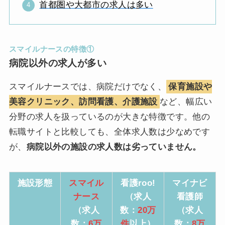
首都圏や大都市の求人は多い
スマイルナースの特徴①
病院以外の求人が多い
スマイルナースでは、病院だけでなく、
保育施設や
美容クリニック、訪問看護、介護施設
など、幅広い
分野の求人を扱っているのが大きな特徴です。他の
転職サイトと比較しても、全体求人数は少なめです
が、
病院以外の施設の求人数は劣っていません。
施設形態
スマイル
看護roo!
マイナビ
ナース
（求人
看護師
（求人
数：
20万
（求人
数：
6万
件
以上）
数：
8万