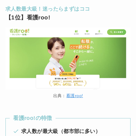
求人数最大級！迷ったらまずはココ
【1位】看護roo!
出典：
看護roo!
看護roo!の特徴
求人数が最大級（都市部に多い）