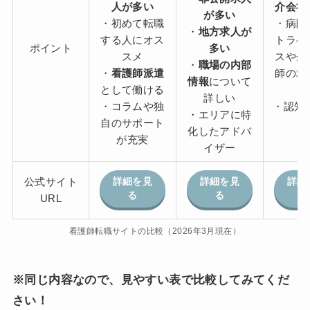
人が多い
介会社
が多い
・初めて転職
・病院
・
地方求人が
する人にオス
トラベ
ポイント
多い
スメ
スや企
・
職場の内部
・
看護師派遣
師の求
情報
について
として働ける
詳しい
・コラムや独
・認知度
・エリアに特
自のサポート
化したアドバ
が充実
イザー
公式サイト
詳細を見
詳細を見
詳細
る
る
URL
看護師転職サイトの比較（2026年3月現在）
※同じ内容なので、見やすい表で比較してみてくだ
さい！