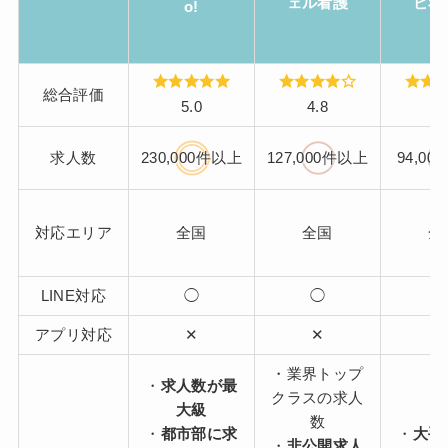
ェル看護
ビ看
o!
総合評価
5.0
4.8
4.
求人数
230,000件以上
127,000件以上
94,0
対応エリア
全国
全国
全
LINE対応
◯
◯
アプリ対応
✕
✕
・業界トップ
・
求人数が最
クラスの求人
大級
数
・
都市部に求
・
大手
・
非公開求人