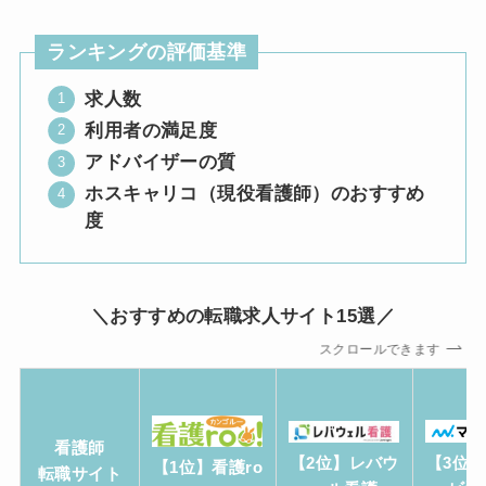
ランキングの評価基準
求人数
利用者の満足度
アドバイザーの質
ホスキャリコ（現役看護師）のおすすめ
度
＼おすすめの転職求人サイト15選／
スクロールできます
看護師
【2位】レバウ
【3位
【1位】看護ro
転職サイト